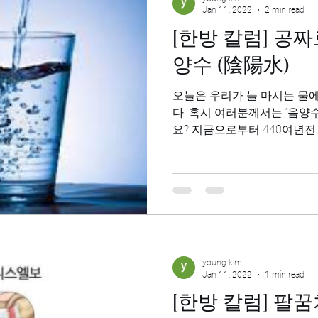
Jan 11, 2022
2 min read
[한방 칼럼] 공짜로 병고치기 – 음
양수 (陰陽水)
오늘은 우리가 늘 마시는 물
다. 혹시 여러분께서는 ‘음양수’라는 물에 대해
요? 지금으로부터 440여년전 중국 명나라 때의 명의 이시진
(李時珍)이 지은 본초강목(
전에 ‘음양수’...
young kim
Jan 11, 2022
1 min read
[한방 칼럼