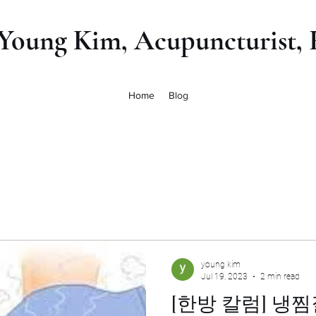
 Young Kim, Acupuncturist
Home
Blog
young kim
Jul 19, 2023
2 min read
[한방 