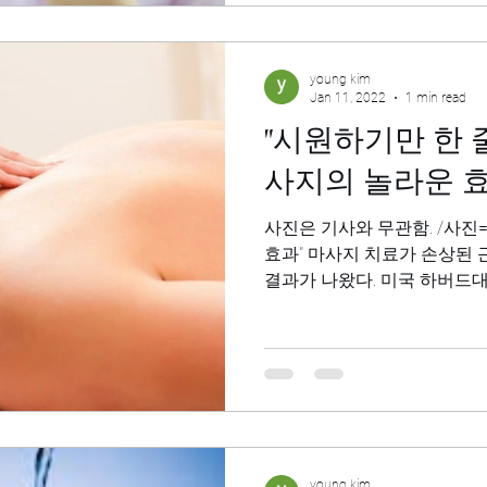
young kim
Jan 11, 2022
1 min read
"시원하기만 한 
사지의 놀라운 
사진은 기사와 무관함. /사진
효과" 마사지 치료가 손상된 
결과가 나왔다. 미국 하버드대의 데이비드 무니 교수와 서
보리 박사 연구진은 지난 6일
학'에...
young kim