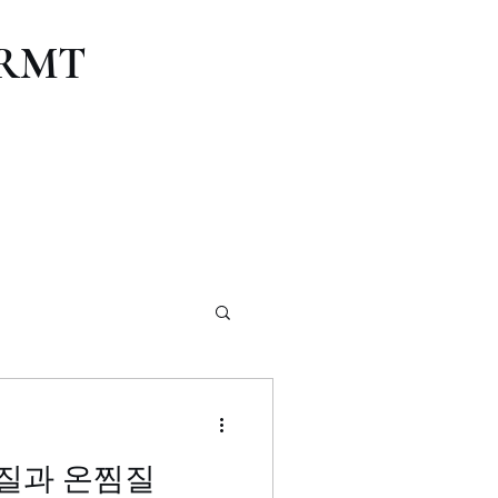
, RMT
칼럼] 냉찜질과 온찜질