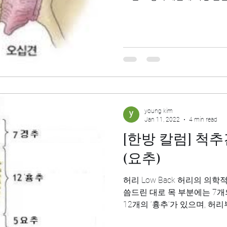
합니다. 어깨관절은 쇄골과 견갑
young kim
Jan 11, 2022
4 min read
[한방 칼럼] 척추건강 2편 – 허리
(요추)
허리 Low Back 허리의 의학적 구조, 특징 — ‘경추’편에서 말
씀드린 대로 목 부분에는 7개의
12개의 ‘흉추’가 있으며, 허
니다. 이 허리부분의 척추 뼈인 