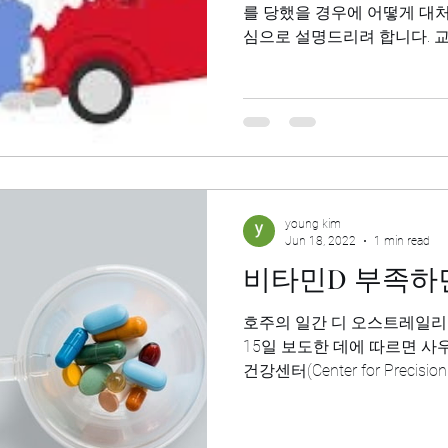
를 당했을 경우에 어떻게 대처
심으로 설명드리려 합니다. 교
Motor Vehicle Acciden
나...
young kim
Jun 18, 2022
1 min read
비타민D 부족하면
호주의 일간 디 오스트레일리언(T
15일 보도한 데에 따르면 
건강센터(Center for Precis
29만4천514명의 영국...